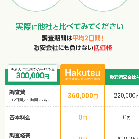
博通の浮気調査の平均予算
300,000
円
激安調査会社A
調査費
360,000
220,000
円
（2日間／10時間／2名）
0
基本料金
0
円
円
調査経費
0
70,000