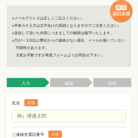
します。
いたします。
抱えているお悩みについてや、パートナーの行動などを詳しくお
博通では、ご契約を締結するにあたり、３種類の書類を交わしま
調査完了後、報告書が出来上がるまでに少々お時間をいただきま
伺いします。面談は個室で行い、他のご依頼者様の方と遭遇する
※メールアドレスは正しくご記入ください。
す。１つ目は、弊社に対してあなたがご依頼する調査及び調査結
すので、調査終了時点で調査の追加をご依頼される場合は、相談
ことがないよう日程を調整しておりますので、ご安心ください。
※半角カナ入力は文字化けの原因となりますのでご注意ください。
果を取り扱うにあたり、法令違反を犯さないことを誓っていただ
員にご相談ください。博通では、あなたのご希望に沿う形で調査
お伺いしたお悩みからベテラン相談員が思案し、あなたに一番適
※送信して頂いた内容につきましての秘密は厳守いたします。
く誓約書。２つ目は、お見積もりした金額やご契約後の取り決め
報告書をお渡しします。また、報告書は、事案一件につき一部の
している調査方法を、丁寧にご説明します。調査方法にご理解い
※万が一３日以上弊社からの連絡がない場合、メールが届いていない
を謳う重要事項説明書。そして３つ目は、調査の内容や種類、ご
作成となっておりますので、紛失や破損などにはご留意ください
可能性があります。
ただきましたら、その内容で調査をした場合のお見積もりいたし
大変お手数ですが再度フォームよりお問合せ下さい。
契約日時やご契約金額、報告書をお渡しする方法等を記載した調
ませ。
ます。
査委任契約書です。すべての書類は探偵業法並びに他の法令に
沿った必要な内容となります。
入力
確認
送信
氏名
必須
ご連絡先電話番号
必須