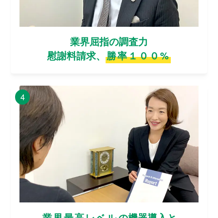
業界屈指の調査力
慰謝料請求、
勝率１００%
4
業界最高レベル
の機器導入と